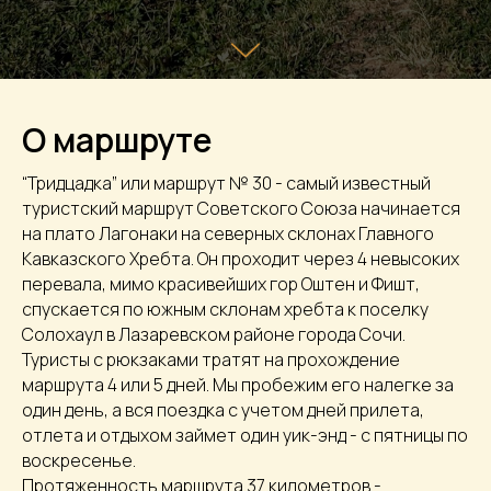
О маршруте
“Тридцадка” или маршрут № 30 - самый известный
туристский маршрут Советского Союза начинается
на плато Лагонаки на северных склонах Главного
Кавказского Хребта. Он проходит через 4 невысоких
перевала, мимо красивейших гор Оштен и Фишт,
спускается по южным склонам хребта к поселку
Солохаул в Лазаревском районе города Сочи.
Туристы с рюкзаками тратят на прохождение
маршрута 4 или 5 дней. Мы пробежим его налегке за
один день, а вся поездка с учетом дней прилета,
отлета и отдыхом займет один уик-энд - с пятницы по
воскресенье.
Протяженность маршрута 37 километров -